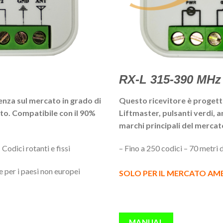
RX-L 315-390 MHz
enza sul mercato in grado di
Questo ricevitore è progett
nto. Compatibile con il 90%
Liftmaster, pulsanti verdi, ar
marchi principali del merca
Codici rotanti e fissi
– Fino a 250 codici – 70 metri d
per i paesi non europei
SOLO PER IL MERCATO AM
MANUAL