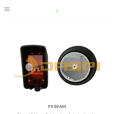
Skip
.
to
content
PX BEAM